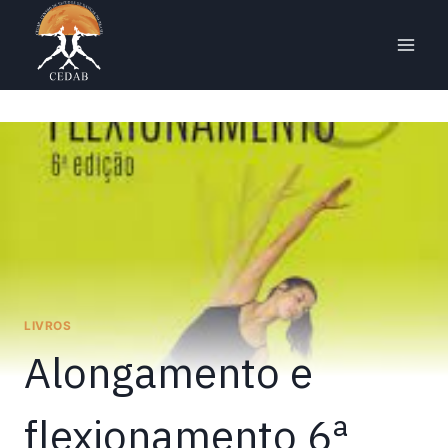
Pular
para
o
Conteúdo
LIVROS
Alongamento e
flexionamento 6ª