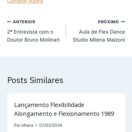
Comprar Agora
Navegação
ANTERIOR
PRÓXIMO
2ª Entrevista com o
Aula de Flex Dance
de
Doutor Bruno Mollinari
Studio Milena Malzoni
Post
Posts Similares
Lançamento Flexibilidade
Alongamento e Flexionamento 1989
Por
olhara
07/02/2024